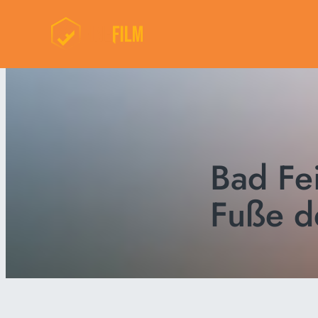
Bad Fe
Fuße d