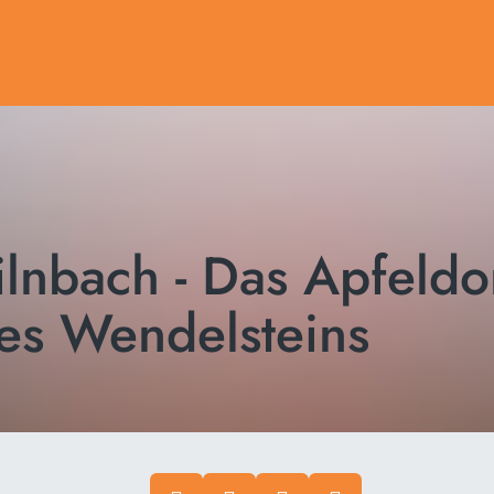
ilnbach - Das Apfeldo
es Wendelsteins