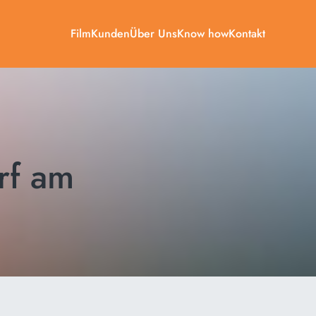
Film
Kunden
Über Uns
Know how
Kontakt
rf am